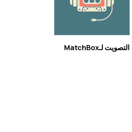
التصويت لـMatchBox