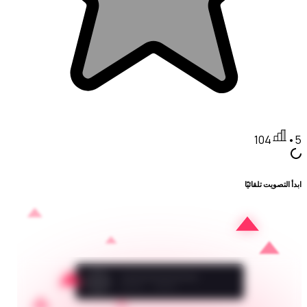
104
•
5
ابدأ التصويت تلقائيًا