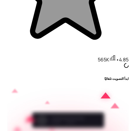
565K
•
4.85
ابدأ التصويت تلقائيًا