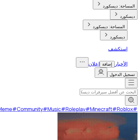
المساحة:
ديسكورد
ديسكورد
المساحة:
ديسكورد
ديسكورد
استكشف
الأخبار
اعلان
إضافة
تسجيل الدخول
Meme
#
Community
#
Music
#
Roleplay
#
Minecraft
#
Roblox
#