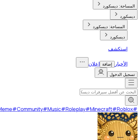
Gaming
#
Social
#
Fun
#
Anime
#
Meme
#
Community
#
Music
#