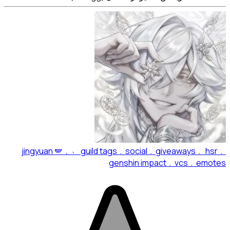
jingyuan 🪽﹐﹅ guild