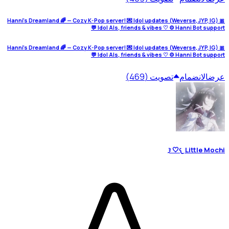
🎀 Hanni's Dreamland 🌈 — Cozy K-Pop server! 💌 Idol updates (Weverse, JYP, IG)
💬 Idol AIs, friends & vibes ♡ ⚙️ Hanni Bot support
🎀 Hanni's Dreamland 🌈 — Cozy K-Pop server! 💌 Idol updates (Weverse, JYP, IG)
💬 Idol AIs, friends & vibes ♡ ⚙️ Hanni Bot support
عرض
الانضمام
تصويت (469)
𐔌 Little Mochi🤍 𐦯