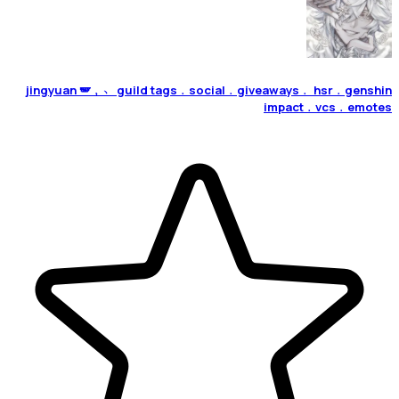
jingyuan 🪽﹐﹅ guild tags﹒social﹒giveaways﹒ hsr﹒genshin
impact﹒vcs﹒emotes