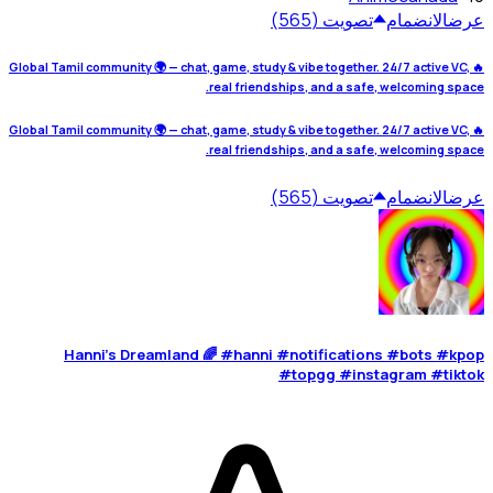
عرض
الانضمام
تصويت (565)
🔥 Global Tamil community 🌍 — chat, game, study & vibe together. 24/7 active VC,
real friendships, and a safe, welcoming space.
🔥 Global Tamil community 🌍 — chat, game, study & vibe together. 24/7 active VC,
real friendships, and a safe, welcoming space.
عرض
الانضمام
تصويت (565)
Hanni's Dreamland 🌈 #hanni #notifications #bots #kpop
#topgg #instagram #tiktok