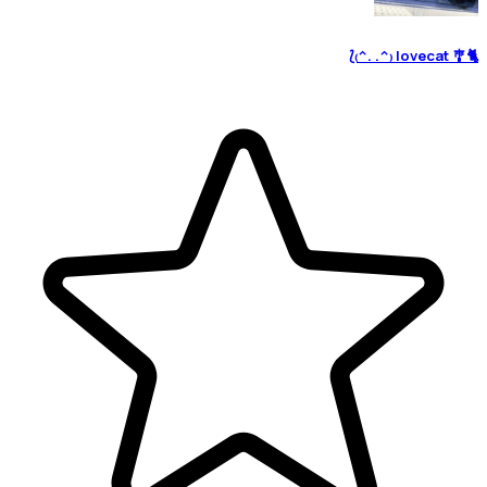
🐈🎐 lovecat ₍^. .^₎⟆