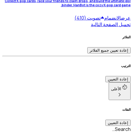
Collect K-pop cards, race your friends to claim drops, and build the ultimate idol
binder. HanBot is the cozy K-pop card game.
عرض
الانضمام
تصويت (410)
تحميل الصفحة التالية
الفلاتر
إعادة تعيين جميع الفلاتر
الترتيب
إعادة التعيين
الأعلى
الفئات
إعادة التعيين
Search…