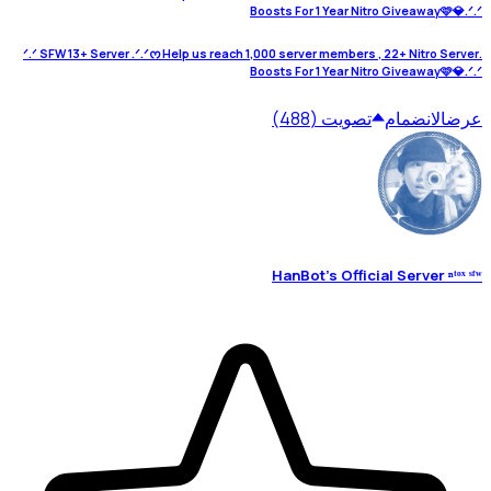
Boosts For 1 Year Nitro Giveaway🩷💎.ᐟ.ᐟ
.ᐟ.ᐟ SFW 13+ Server .ᐟ.ᐟᰔ Help us reach 1,000 server members , 22+ Nitro Server
Boosts For 1 Year Nitro Giveaway🩷💎.ᐟ.ᐟ
عرض
الانضمام
تصويت (488)
HanBot's Official Server ⁿᵗᵒˣ ˢᶠʷ