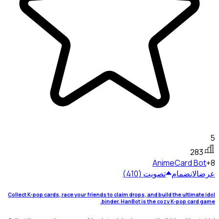
5
283
Anime
Card Bot
+8
عرض
الانضمام
تصويت (410)
Collect K-pop cards, race your friends to claim drops, and build the ultimate idol
binder. HanBot is the cozy K-pop card game.