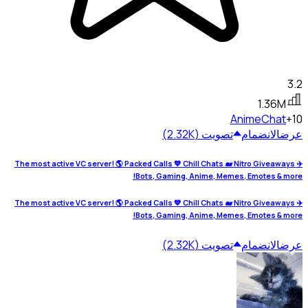
3.2
1.36M
Anime
Chat
+10
عرض
الانضمام
تصويت (2.32K)
The most active VC server! 🌎 Packed Calls 💙 Chill Chats 🐋 Nitro Giveaways ✈️
Bots, Gaming, Anime, Memes, Emotes & more!
The most active VC server! 🌎 Packed Calls 💙 Chill Chats 🐋 Nitro Giveaways ✈️
Bots, Gaming, Anime, Memes, Emotes & more!
عرض
الانضمام
تصويت (2.32K)