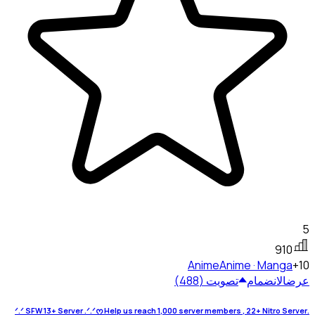
5
910
Anime
Anime · Manga
+10
عرض
الانضمام
تصويت (488)
.ᐟ.ᐟ SFW 13+ Server .ᐟ.ᐟᰔ Help us reach 1,000 server members , 22+ Nitro Server