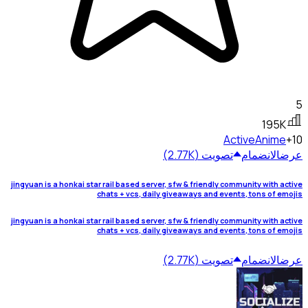
5
195K
Active
Anime
+10
عرض
الانضمام
تصويت (2.77K)
jingyuan is a honkai star rail based server, sfw & friendly community with active
chats + vcs, daily giveaways and events, tons of emojis
jingyuan is a honkai star rail based server, sfw & friendly community with active
chats + vcs, daily giveaways and events, tons of emojis
عرض
الانضمام
تصويت (2.77K)