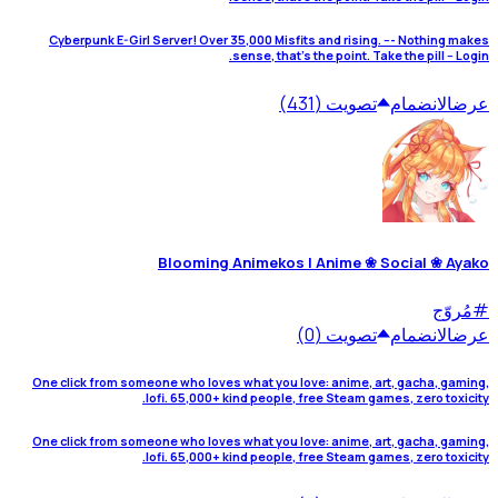
Cyberpunk E-Girl Server! Over 35,000 Misfits and rising. --- Nothing makes
sense, that's the point. Take the pill -- Login.
عرض
الانضمام
تصويت (431)
Blooming Animekos | Anime ❀ Social ❀ Ayako
#
مُروّج
عرض
الانضمام
تصويت (0)
One click from someone who loves what you love: anime, art, gacha, gaming,
lofi. 65,000+ kind people, free Steam games, zero toxicity.
One click from someone who loves what you love: anime, art, gacha, gaming,
lofi. 65,000+ kind people, free Steam games, zero toxicity.