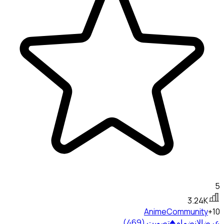
5
3.24K
Anime
Community
+10
عرض
الانضمام
تصويت (469)