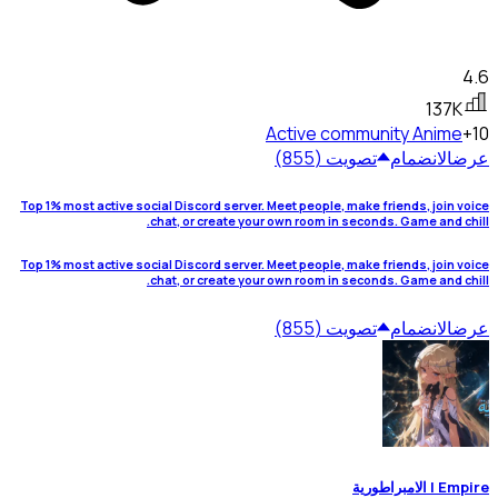
4.6
137K
Active community
Anime
+10
عرض
الانضمام
تصويت (855)
Top 1% most active social Discord server. Meet people, make friends, join voice
chat, or create your own room in seconds. Game and chill.
Top 1% most active social Discord server. Meet people, make friends, join voice
chat, or create your own room in seconds. Game and chill.
عرض
الانضمام
تصويت (855)
Empire | الامبراطورية