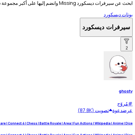
ابحث عن سيرفرات ديسكورد Missing وانضم إليها على أكبر مجموعة سيرفرات ديسكورد على هذا الكوكب.
بوتات ديسكورد
سيرفرات ديسكورد
2
ghosty
#
مُروّج
عرض
دعوة
تصويت (87.8K)
e | Connect 4 | Chess | Battle Royale | Area | Fun Actions | Wikipedia | Anime | Dice