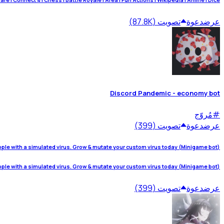
e | Connect 4 | Chess | Battle Royale | Area | Fun Actions | Wikipedia | Anime | Dice
عرض
دعوة
تصويت (87.8K)
Discord Pandemic - economy bot
#
مُروّج
عرض
دعوة
تصويت (399)
(Minigame bot) Infect other people with a simulated virus. Grow & mutate your custom virus today
(Minigame bot) Infect other people with a simulated virus. Grow & mutate your custom virus today
عرض
دعوة
تصويت (399)