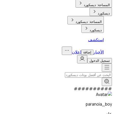
المساحة:
ديسكورد
ديسكورد
المساحة:
ديسكورد
ديسكورد
استكشف
الأخبار
اعلان
إضافة
تسجيل الدخول
#
#
#
#
#
#
#
#
#
#
paranoia_boy
عام