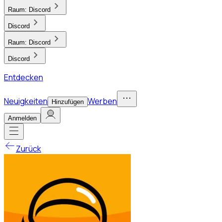
Raum:
Discord
Discord
Raum:
Discord
Discord
Entdecken
Neuigkeiten
Werben
Hinzufügen
Anmelden
Zurück