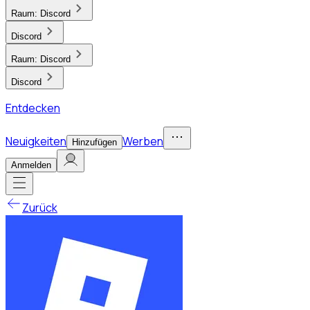
Raum:
Discord
Discord
Raum:
Discord
Discord
Entdecken
Neuigkeiten
Werben
Hinzufügen
Anmelden
Zurück