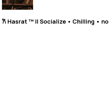
𐙚 Hasrat ™ || Socialize • Chilling 