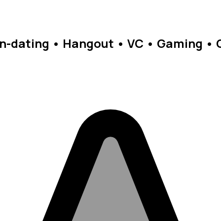
• non-dating • Hangout • VC • Gaming •