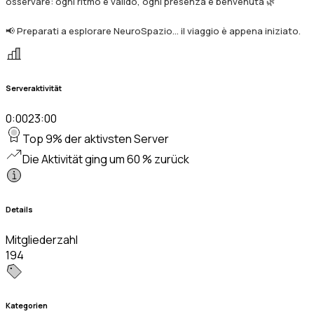
osservare: ogni ritmo è valido, ogni presenza è benvenuta 🌿
📢 Preparati a esplorare NeuroSpazio… il viaggio è appena iniziato.
Serveraktivität
0:00
23:00
Top 9% der aktivsten Server
Die Aktivität ging um 60 % zurück
Details
Mitgliederzahl
194
Kategorien