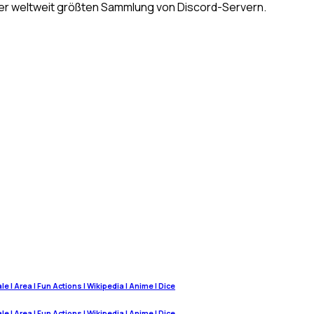
n der weltweit größten Sammlung von Discord-Servern.
 | Area | Fun Actions | Wikipedia | Anime | Dice
 | Area | Fun Actions | Wikipedia | Anime | Dice