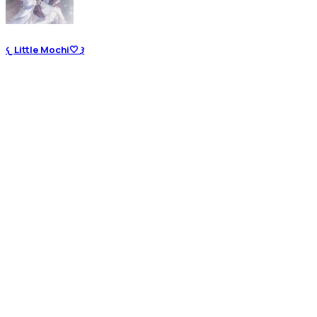
𐔌 Little Mochi🤍 𐦯