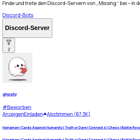
Finde und trete den Discord-Servern von „ Missing “ bei – i
Discord-Bots
Discord-Server
2
ghosty
#
Beworben
Anzeigen
Einladen
Abstimmen (87.3K)
Hangman | Cards Against Humanity | Truth or Dare | Connect 4 | Chess | Battle Royale
Hangman | Cards Against Humanity | Truth or Dare | Connect 4 | Chess | Battle Royale