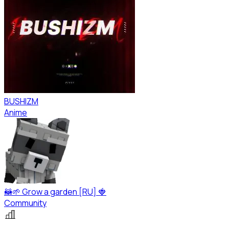
BUSHIZM
Anime
🦝🌱 Grow a garden [RU] 🍓
Community