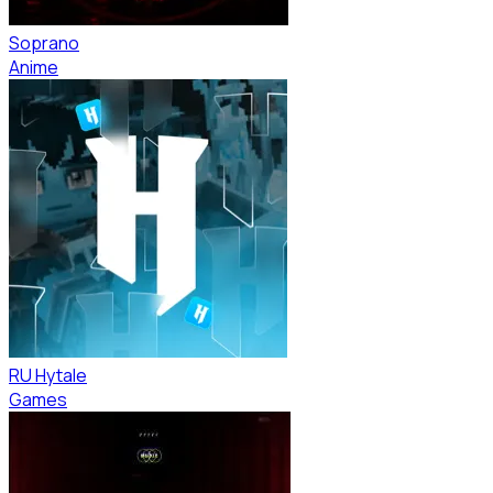
Soprano
Anime
RU Hytale
Games