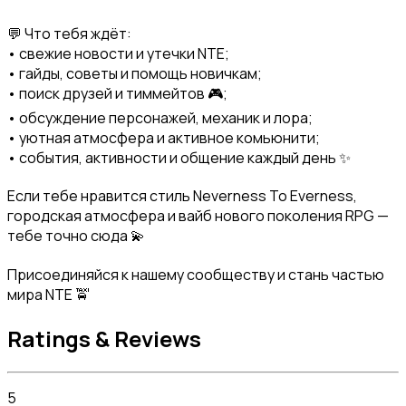
💬 Что тебя ждёт:

• свежие новости и утечки NTE;

• гайды, советы и помощь новичкам;

• поиск друзей и тиммейтов 🎮;

• обсуждение персонажей, механик и лора;

• уютная атмосфера и активное комьюнити;

• события, активности и общение каждый день ✨
Если тебе нравится стиль Neverness To Everness, 
городская атмосфера и вайб нового поколения RPG — 
тебе точно сюда 💫
Присоединяйся к нашему сообществу и стань частью 
мира NTE 🚖
Ratings & Reviews
5