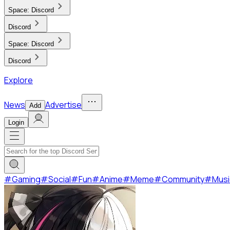
Space:
Discord
Discord
Space:
Discord
Discord
Explore
News
Advertise
Add
Login
#
Gaming
#
Social
#
Fun
#
Anime
#
Meme
#
Community
#
Musi