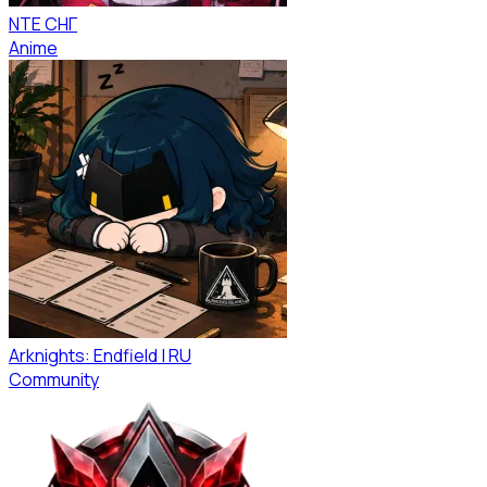
NTE СНГ
Anime
Arknights: Endfield | RU
Community