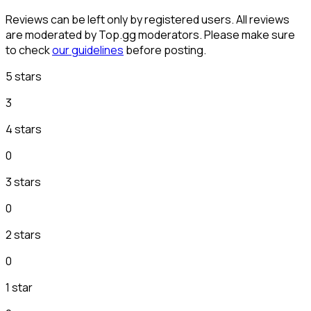
Reviews can be left only by registered users. All reviews
are moderated by Top.gg moderators. Please make sure
to check
our guidelines
before posting.
5 stars
3
4 stars
0
3 stars
0
2 stars
0
1 star