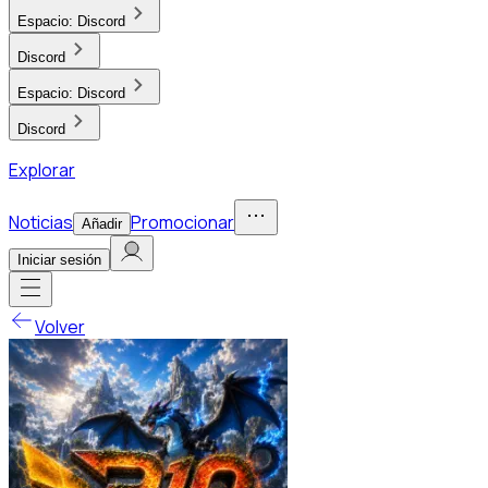
Espacio:
Discord
Discord
Espacio:
Discord
Discord
Explorar
Noticias
Promocionar
Añadir
Iniciar sesión
Volver