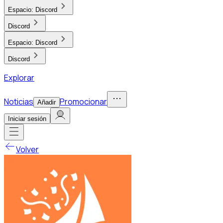
Espacio:
Discord
Discord
Espacio:
Discord
Discord
Explorar
Noticias
Promocionar
Añadir
Iniciar sesión
Volver