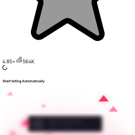
4.85
•
564K
Start Voting Automatically