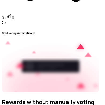
0
•
0
Start Voting Automatically
Rewards without manually voting