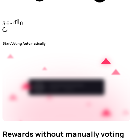
3.6
•
0
Start Voting Automatically
Rewards without manually voting