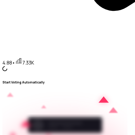
4.88
•
7.33K
Start Voting Automatically