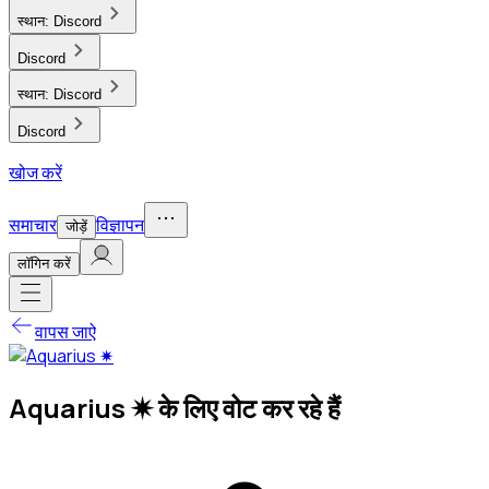
स्थान:
Discord
Discord
स्थान:
Discord
Discord
खोज करें
समाचार
विज्ञापन
जोड़ें
लाॅगिन करें
वापस जाऐ
Aquarius ✷ के लिए वोट कर रहे हैं