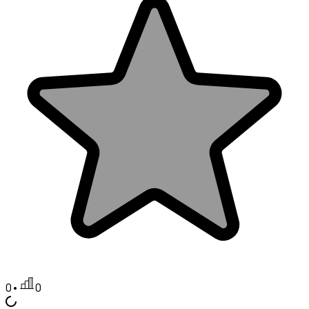
0
•
0