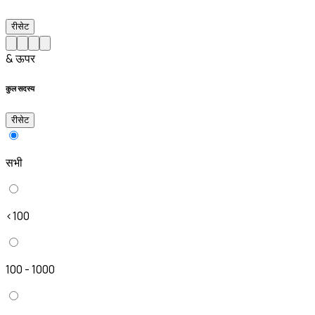
रीसेट
& ऊपर
कुल सदस्य
रीसेट
सभी
<100
100 - 1000