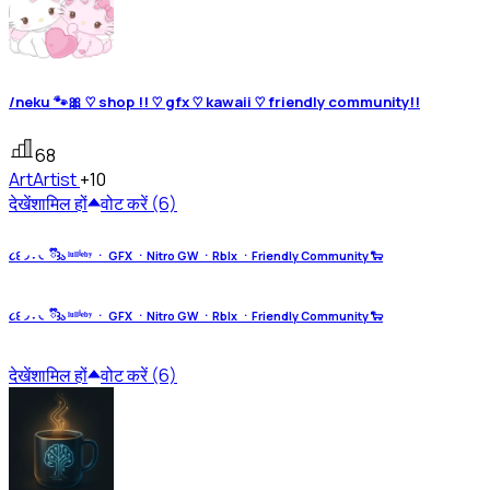
/neku 🐾🎀 ♡ shop !! ♡ gfx ♡ kawaii ♡ friendly community!!
68
Art
Artist
+10
देखें
शामिल हों
वोट करें (6)
૮꒰◞ ˕ ◟ ྀི꒱ა ˡᵘˡˡⁱᵉᵇʸ ㆍ GFX ㆍNitro GW ㆍRblx ㆍFriendly Community 🐑
૮꒰◞ ˕ ◟ ྀི꒱ა ˡᵘˡˡⁱᵉᵇʸ ㆍ GFX ㆍNitro GW ㆍRblx ㆍFriendly Community 🐑
देखें
शामिल हों
वोट करें (6)