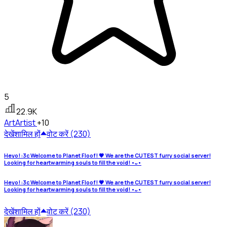
5
22.9K
Art
Artist
+10
देखें
शामिल हों
वोट करें (230)
Heyo! :3c Welcome to Planet Floof! 💗 We are the CUTEST furry social server!
Looking for heartwarming souls to fill the void! •ᴗ•
Heyo! :3c Welcome to Planet Floof! 💗 We are the CUTEST furry social server!
Looking for heartwarming souls to fill the void! •ᴗ•
देखें
शामिल हों
वोट करें (230)