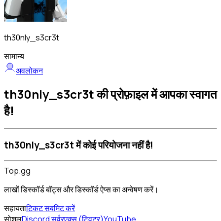
th30nly_s3cr3t
सामान्य
अवलोकन
th30nly_s3cr3t की प्रोफ़ाइल में आपका स्वागत
है!
th30nly_s3cr3t में कोई परियोजना नहीं है!
Top.gg
लाखों डिस्कॉर्ड बॉट्स और डिस्कॉर्ड ऐप्स का अन्वेषण करें।
सहायता
टिकट सबमिट करें
सोशल
Discord सर्वर
एक्स (ट्विटर)
YouTube