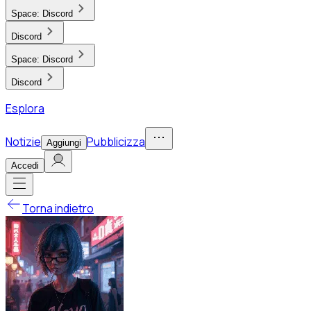
Space:
Discord
Discord
Space:
Discord
Discord
Esplora
Notizie
Pubblicizza
Aggiungi
Accedi
Torna indietro