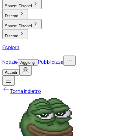
Space:
Discord
Discord
Space:
Discord
Discord
Esplora
Notizie
Pubblicizza
Aggiungi
Accedi
Torna indietro