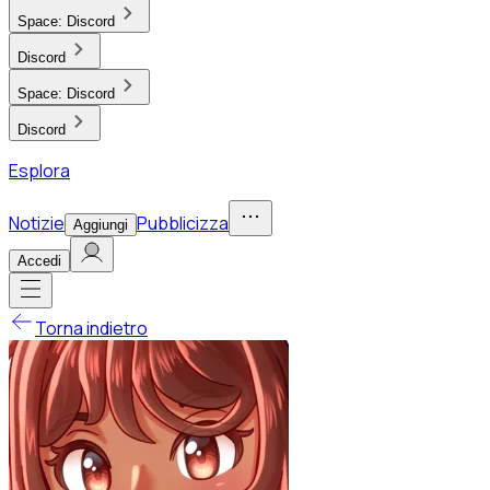
Space:
Discord
Discord
Space:
Discord
Discord
Esplora
Notizie
Pubblicizza
Aggiungi
Accedi
Torna indietro