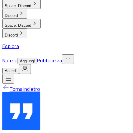
Space:
Discord
Discord
Space:
Discord
Discord
Esplora
Notizie
Pubblicizza
Aggiungi
Accedi
Torna indietro