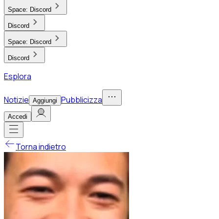
Space:
Discord
Discord
Space:
Discord
Discord
Esplora
Notizie
Pubblicizza
Aggiungi
Accedi
Torna indietro