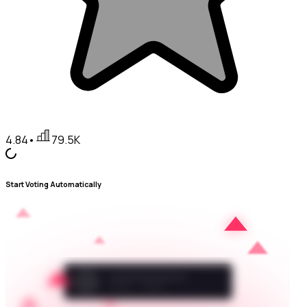
4.84
•
79.5K
Start Voting Automatically