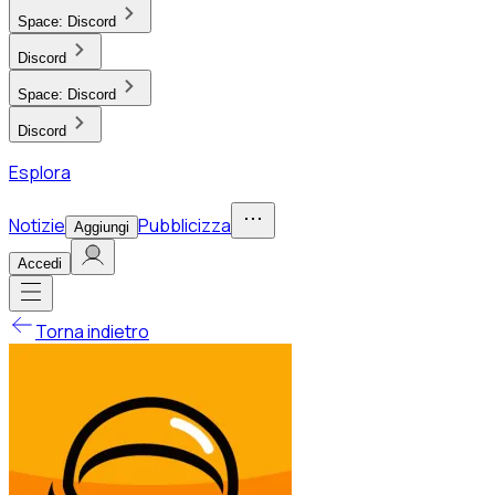
Space:
Discord
Discord
Space:
Discord
Discord
Esplora
Notizie
Pubblicizza
Aggiungi
Accedi
Torna indietro