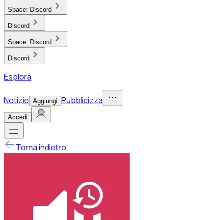
Space:
Discord
Discord
Space:
Discord
Discord
Esplora
Notizie
Pubblicizza
Aggiungi
Accedi
Torna indietro