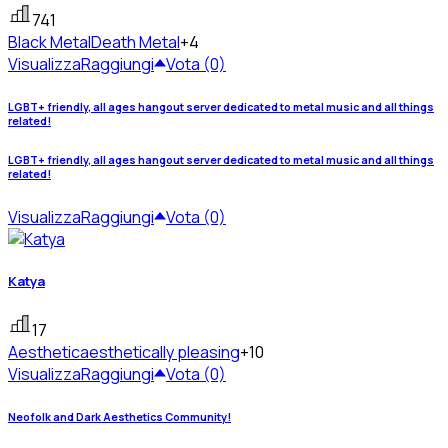
741
Black Metal
Death Metal
+4
Visualizza
Raggiungi
Vota (0)
LGBT+ friendly, all ages hangout server dedicated to metal music and all things
related!
LGBT+ friendly, all ages hangout server dedicated to metal music and all things
related!
Visualizza
Raggiungi
Vota (0)
Katya
17
Aesthetic
aesthetically pleasing
+10
Visualizza
Raggiungi
Vota (0)
Neofolk and Dark Aesthetics Community!