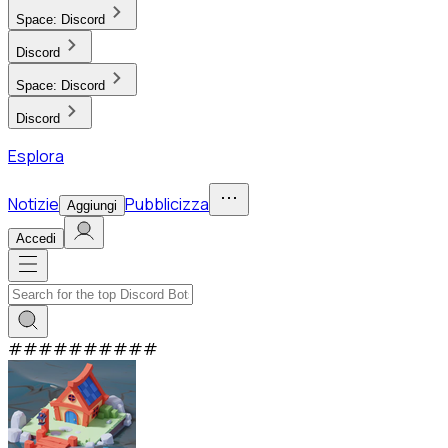
Space:
Discord
Discord
Space:
Discord
Discord
Esplora
Notizie
Pubblicizza
Aggiungi
Accedi
#
#
#
#
#
#
#
#
#
#