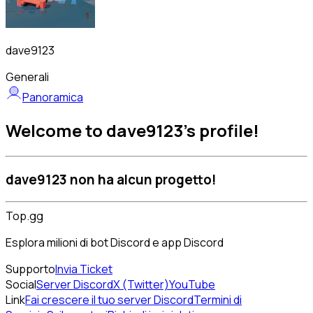
dave9123
Generali
Panoramica
Welcome to dave9123's profile!
dave9123 non ha alcun progetto!
Top.gg
Esplora milioni di bot Discord e app Discord
Supporto
Invia Ticket
Social
Server Discord
X (Twitter)
YouTube
Link
Fai crescere il tuo server Discord
Termini di