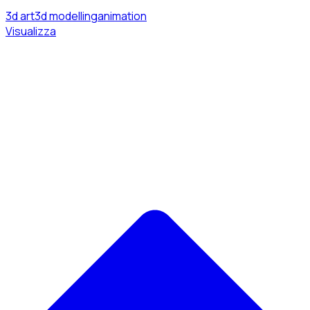
3d art
3d modelling
animation
Visualizza