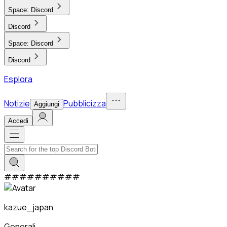
Space:
Discord
Discord
Space:
Discord
Discord
Esplora
Notizie
Pubblicizza
Aggiungi
Accedi
#
#
#
#
#
#
#
#
#
#
kazue_japan
Generali