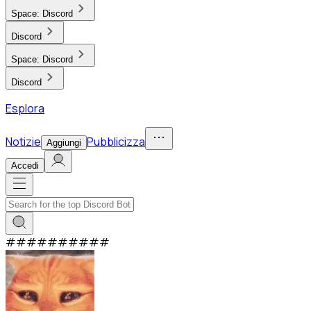
Space:
Discord
Discord
Space:
Discord
Discord
Esplora
Notizie
Pubblicizza
Aggiungi
Accedi
#
#
#
#
#
#
#
#
#
#