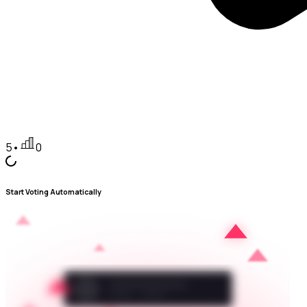
5
•
0
Start Voting Automatically