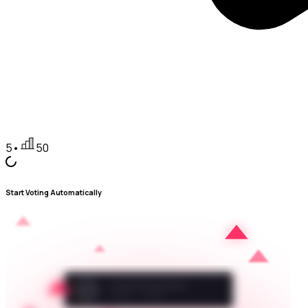
5
•
50
Start Voting Automatically