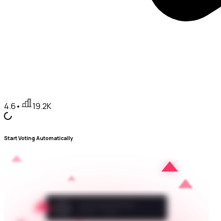
4.6
•
19.2K
Start Voting Automatically