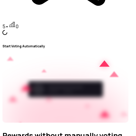
5
•
0
Start Voting Automatically
Rewards without manually voting