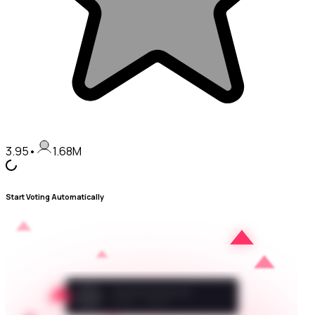
3.95
•
1.68M
Start Voting Automatically