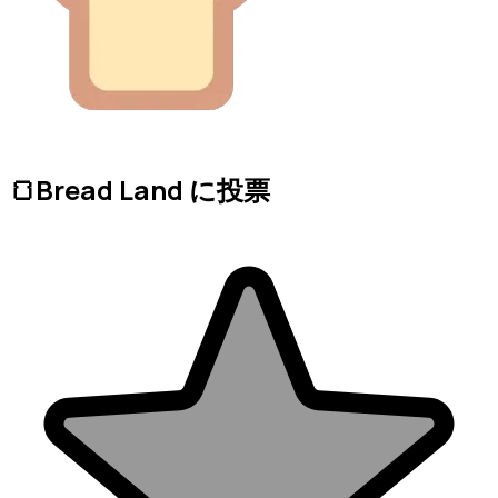
🍞Bread Land に投票