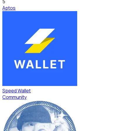
5
Aptos
Speed Wallet
Community