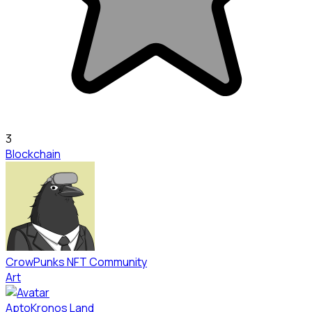
3
Blockchain
CrowPunks NFT Community
Art
AptoKronos Land