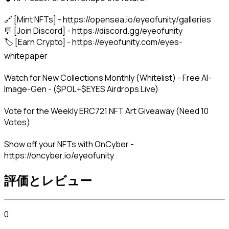
🔗 [Mint NFTs] - https://opensea.io/eyeofunity/galleries

💬 [Join Discord] - https://discord.gg/eyeofunity

🏷️ [Earn Crypto] - https://eyeofunity.com/eyes-
whitepaper
Watch for New Collections Monthly (Whitelist) - Free AI-
Image-Gen - ($POL+$EYES Airdrops Live)
Vote for the Weekly ERC721 NFT Art Giveaway (Need 10 
Votes)
Show off your NFTs with OnCyber - 
https://oncyber.io/eyeofunity
評価とレビュー
0