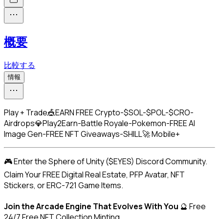
概要
比較する
情報
Play + Trade🎪EARN FREE Crypto-$SOL-$POL-$CRO-
Airdrops💎Play2Earn-Battle Royale-Pokemon-FREE AI
Image Gen-FREE NFT Giveaways-SHILL🚀 Mobile+
🎮 Enter the Sphere of Unity ($EYES) Discord Community. 
Claim Your FREE Digital Real Estate, PFP Avatar, NFT 
Stickers, or ERC-721 Game Items.
Join the Arcade Engine That Evolves With You
 🔮 Free 
24/7 Free NFT Collection Minting