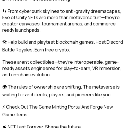
🌀 From cyberpunk skylines to anti-gravity dreamscapes, 
Eye of Unity NFTs are more than metaverse turf—they’re 
creator canvases, tournament arenas, and commerce-
ready launchpads.
🛠️ Help build and playtest blockchain games. Host Discord 
Battle Royales. Earn free crypto.
These aren’t collectibles—they’re interoperable, game-
ready assets engineered for play-to-earn, VR immersion, 
and on-chain evolution.
🌍 The rules of ownership are shifting. The metaverse is 
waiting for architects, players, and pioneers like you.
⚡ Check Out The Game Minting Portal And Forge New 
Game Items.
🧠 NFT Last Forever. Shape the future.