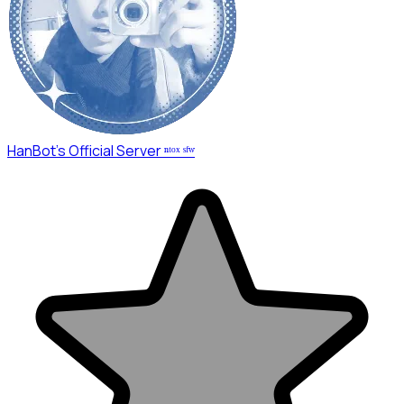
HanBot's Official Server ⁿᵗᵒˣ ˢᶠʷ