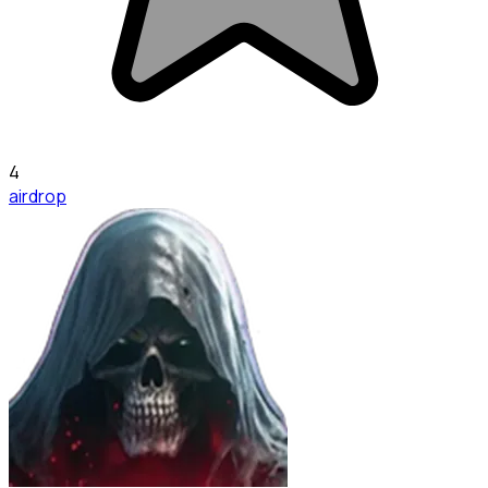
4
airdrop