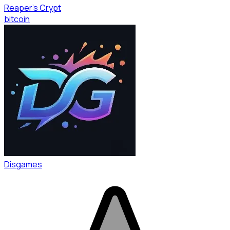
Reaper's Crypt
bitcoin
Disgames