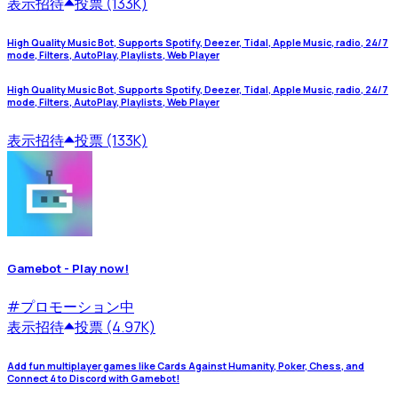
表示
招待
投票 (133K)
High Quality Music Bot, Supports Spotify, Deezer, Tidal, Apple Music, radio, 24/7
mode, Filters, AutoPlay, Playlists, Web Player
High Quality Music Bot, Supports Spotify, Deezer, Tidal, Apple Music, radio, 24/7
mode, Filters, AutoPlay, Playlists, Web Player
表示
招待
投票 (133K)
Gamebot - Play now!
#
プロモーション中
表示
招待
投票 (4.97K)
Add fun multiplayer games like Cards Against Humanity, Poker, Chess, and
Connect 4 to Discord with Gamebot!