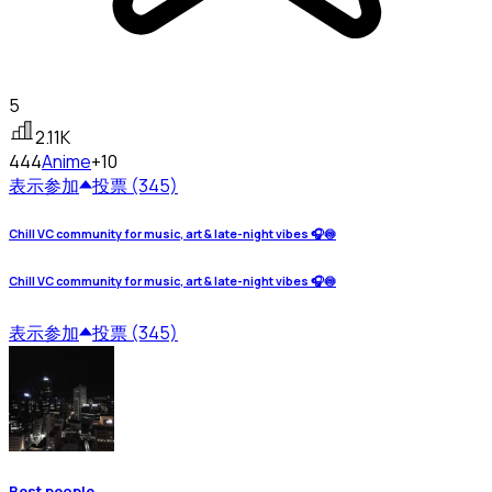
5
2.11K
444
Anime
+10
表示
参加
投票 (345)
Chill VC community for music, art & late-night vibes 🎧🍥
Chill VC community for music, art & late-night vibes 🎧🍥
表示
参加
投票 (345)
Best people