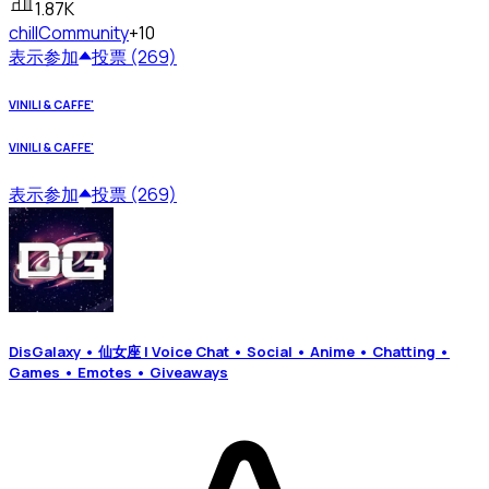
1.87K
chill
Community
+10
表示
参加
投票 (269)
VINILI & CAFFE'
VINILI & CAFFE'
表示
参加
投票 (269)
DisGalaxy • 仙女座 | Voice Chat • Social • Anime • Chatting •
Games • Emotes • Giveaways