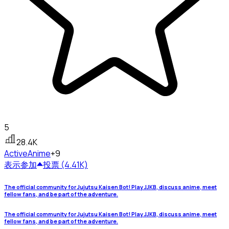
5
28.4K
Active
Anime
+9
表示
参加
投票 (4.41K)
The official community for Jujutsu Kaisen Bot! Play JJKB, discuss anime, meet
fellow fans, and be part of the adventure.
The official community for Jujutsu Kaisen Bot! Play JJKB, discuss anime, meet
fellow fans, and be part of the adventure.