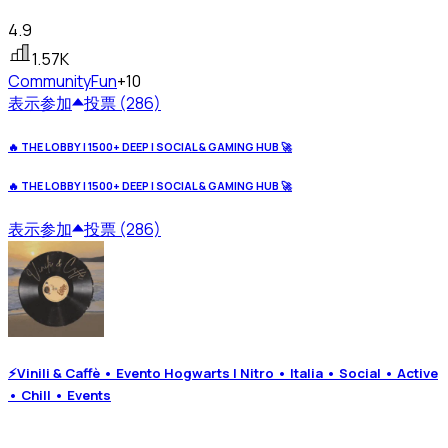
4.9
1.57K
Community
Fun
+10
表示
参加
投票 (286)
🔥 THE LOBBY | 1500+ DEEP | SOCIAL & GAMING HUB 🚀
🔥 THE LOBBY | 1500+ DEEP | SOCIAL & GAMING HUB 🚀
表示
参加
投票 (286)
⚡Vinili & Caffè • Evento Hogwarts | Nitro • Italia • Social • Active
• Chill • Events