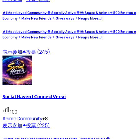
#1 Most Loved Community 💜 Socially Active 💬 🌺 Space & Anime ⭐ 500 Emotes ⭐
Economy ⭐ Make New Friends ⭐ Giveaways ⭐ Heaps More...!
#1 Most Loved Community 💜 Socially Active 💬 🌺 Space & Anime ⭐ 500 Emotes ⭐
Economy ⭐ Make New Friends ⭐ Giveaways ⭐ Heaps More...!
表示
参加
投票 (245)
𝗦𝗼𝗰𝗶𝗮𝗹 𝗛𝗮𝘃𝗲𝗻 | 𝗖𝗼𝗻𝗻𝗲𝗰𝘁𝗩𝗲𝗿𝘀𝗲
100
Anime
Community
+8
表示
参加
投票 (225)