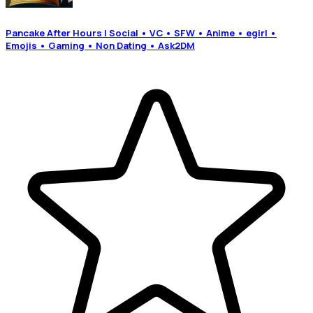
Pancake After Hours | Social • VC • SFW • Anime • egirl •
Emojis • Gaming • Non Dating • Ask2DM