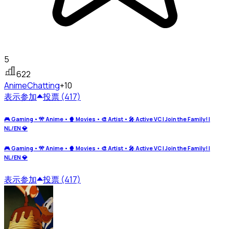
5
622
Anime
Chatting
+10
表示
参加
投票 (417)
🎮 Gaming • 🎌 Anime • 🍿 Movies • 🎨 Artist • 🎤 Active VC | Join the Family! |
NL/EN 💎
🎮 Gaming • 🎌 Anime • 🍿 Movies • 🎨 Artist • 🎤 Active VC | Join the Family! |
NL/EN 💎
表示
参加
投票 (417)