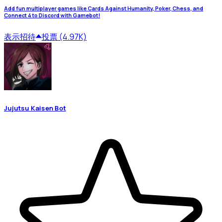
Add fun multiplayer games like Cards Against Humanity, Poker, Chess, and
Connect 4 to Discord with Gamebot!
表示
招待
投票 (4.97K)
Jujutsu Kaisen Bot