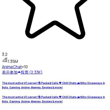
3.2
1.35M
Anime
Chat
+10
表示
参加
投票 (2.33K)
The most active VC server! 🌎 Packed Calls 💙 Chill Chats 🐋 Nitro Giveaways ✈️
Bots, Gaming, Anime, Memes, Emotes & more!
The most active VC server! 🌎 Packed Calls 💙 Chill Chats 🐋 Nitro Giveaways ✈️
Bots, Gaming, Anime, Memes, Emotes & more!