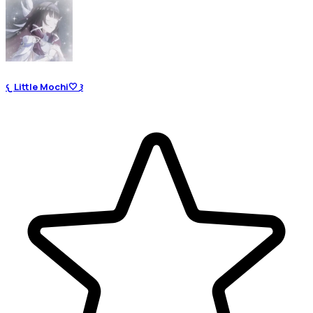
𐔌 Little Mochi🤍 𐦯