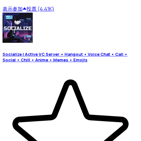
表示
参加
投票 (4.41K)
Socialize | Active VC Server • Hangout • Voice Chat • Call •
Social • Chill • Anime • Memes • Emojis