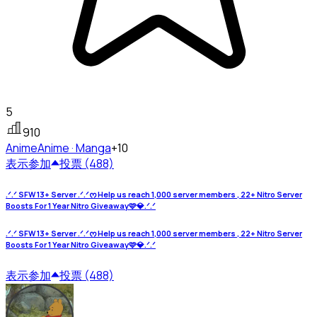
5
910
Anime
Anime · Manga
+10
表示
参加
投票 (488)
.ᐟ.ᐟ SFW 13+ Server .ᐟ.ᐟᰔ Help us reach 1,000 server members , 22+ Nitro Server
Boosts For 1 Year Nitro Giveaway🩷💎.ᐟ.ᐟ
.ᐟ.ᐟ SFW 13+ Server .ᐟ.ᐟᰔ Help us reach 1,000 server members , 22+ Nitro Server
Boosts For 1 Year Nitro Giveaway🩷💎.ᐟ.ᐟ
表示
参加
投票 (488)