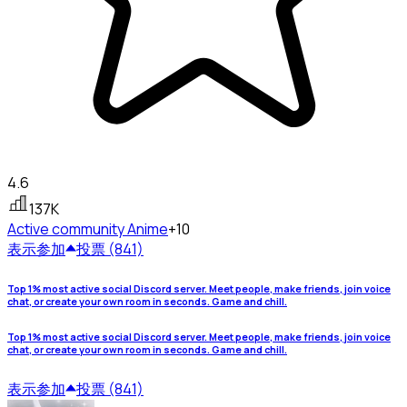
4.6
137K
Active community
Anime
+10
表示
参加
投票 (841)
Top 1% most active social Discord server. Meet people, make friends, join voice
chat, or create your own room in seconds. Game and chill.
Top 1% most active social Discord server. Meet people, make friends, join voice
chat, or create your own room in seconds. Game and chill.
表示
参加
投票 (841)