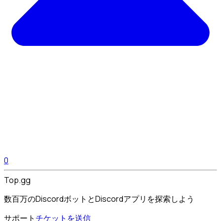
0
Top.gg
数百万のDiscordボットとDiscordアプリを探索しよう
サポート
チケットを送信