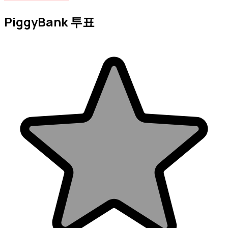
PiggyBank 투표