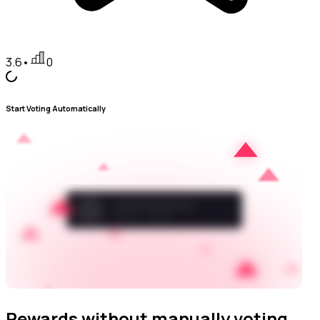
3.6
•
0
Start Voting Automatically
Rewards without manually voting