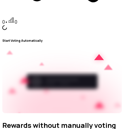
0
•
0
Start Voting Automatically
Rewards without manually voting