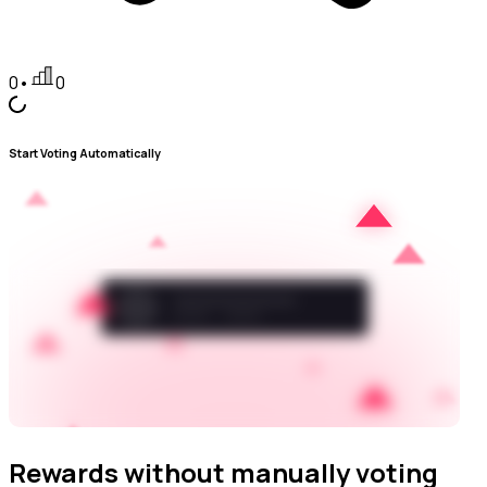
0
•
0
Start Voting Automatically
Rewards without manually voting