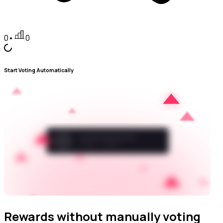
0
•
0
Start Voting Automatically
Rewards without manually voting