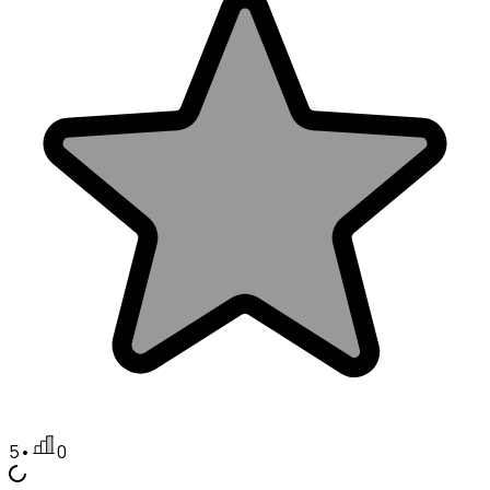
5
•
0