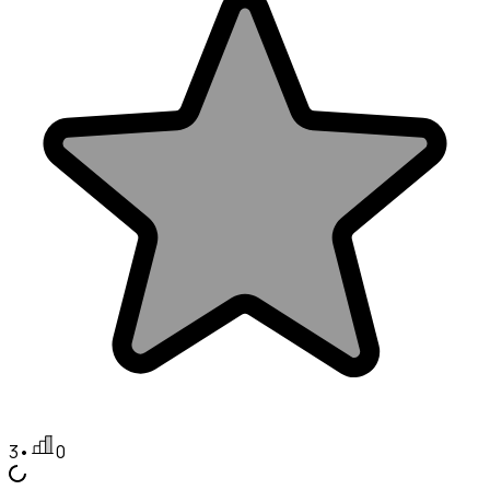
3
•
0