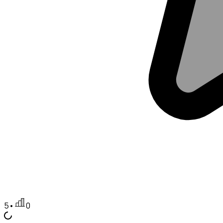
5
•
0