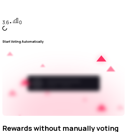
3.6
•
0
Start Voting Automatically
Rewards without manually voting